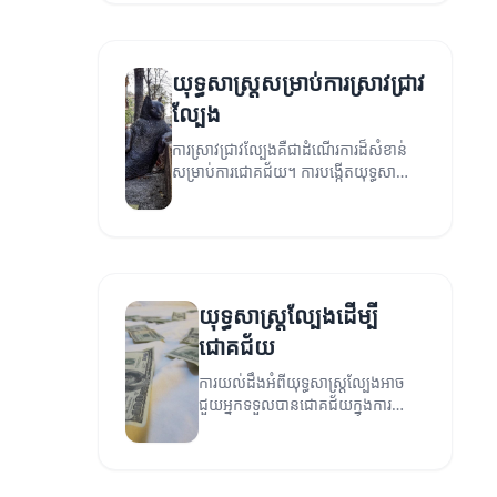
យុទ្ធសាស្ត្រសម្រាប់ការស្រាវជ្រាវ
ល្បែង
ការស្រាវជ្រាវល្បែងគឺជាដំណើរការដ៏សំខាន់
សម្រាប់ការជោគជ័យ។ ការបង្កើតយុទ្ធសាស្ត្រ
ដើម្បីសម្រេចបាននូវលទ្ធផលល្អប្រសើរនៅក្នុង
ល្បែង។
យុទ្ធសាស្ត្រល្បែងដើម្បី
ជោគជ័យ
ការយល់ដឹងអំពីយុទ្ធសាស្ត្រល្បែងអាច
ជួយអ្នកទទួលបានជោគជ័យក្នុងការ
លេង។