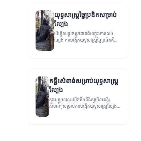
យុទ្ធសាស្ត្រច្នៃប្រឌិតសម្រាប់
ល្បែង
ដើម្បីសម្រេចនូវជោគជ័យក្នុងការលេង
ល្បែង ការបង្កើតយុទ្ធសាស្ត្រច្នៃប្រឌិតគឺជា
សារសំខាន់។
គន្លឹះសំខាន់សម្រាប់យុទ្ធសាស្ត្រ
ល្បែង
ក្នុងអត្ថបទនេះយើងនឹងពិនិត្យមើលគន្លឹះ
សំខាន់ៗសម្រាប់ការបង្កើតយុទ្ធសាស្ត្រល្បែង
ដែលអាចជួយអ្នកឲ្យបានជោគជ័យនៅក្នុង
កម្រិតខ្ពស់។