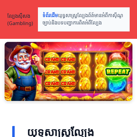
ល្បែងស៊ីសង
ទំព័រដើម
យុទ្ធសាស្ត្រល្បែង
ព័ត៍មានអំពីកាស៊ីណូ
(Gambling)
ច្បាប់និងបទបញ្ជា
ការពិតអំពីល្បែង
យុទ្ធសាស្ត្រល្បែង