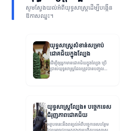
សូមស្វែងយល់អំពីយុទ្ធសាស្ត្រដើម្បីបង្កើន
ឱកាសឈ្នះ។
យុទ្ធសាស្ត្រសំខាន់សម្រាប់
ជោគជ័យក្នុងល្បែង
ដើម្បីឲ្យអ្នកមានជោគជ័យក្នុងល្បែង ប្រើ
ប្រាស់យុទ្ធសាស្ត្រដែលត្រូវបានបញ្ចូលនៅ
ក្នុងអត្ថបទនេះ។
យុទ្ធសាស្ត្រល្បែង៖ បច្ចេកទេស
ជំរុញភាពជោគជ័យ
អត្ថបទនេះនឹងពន្យល់អំពីបច្ចេកទេសបន្ថែម
ដែលអាចជួយអ្នកក្នុងការបង្កើតយុទ្ធសាស្ត្រ