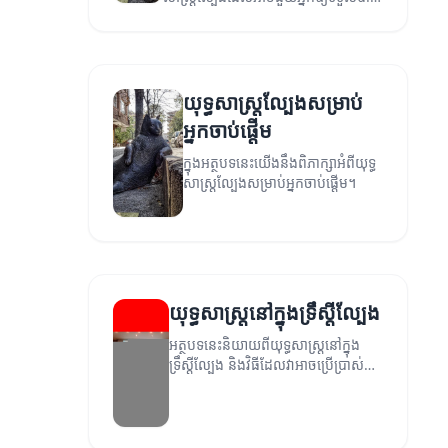
ភាពជោគជ័យក្នុងការប្រកួត។
យុទ្ធសាស្ត្រល្បែងសម្រាប់
អ្នកចាប់ផ្តើម
ក្នុងអត្ថបទនេះយើងនឹងពិភាក្សាអំពីយុទ្ធ
សាស្ត្រល្បែងសម្រាប់អ្នកចាប់ផ្តើម។
យុទ្ធសាស្ត្រនៅក្នុងទ្រឹស្តីល្បែង
អត្ថបទនេះនិយាយពីយុទ្ធសាស្ត្រនៅក្នុង
ទ្រឹស្តីល្បែង និងវិធីដែលវាអាចប្រើប្រាស់ក្នុង
ការសម្រេចចិត្ត។