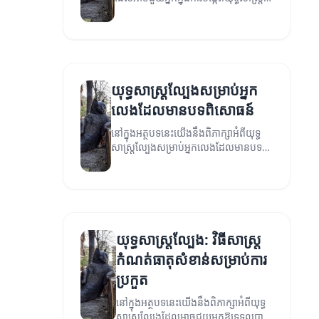
ល្បែងប្រសើរ និងមានប្រសិទ្ធភាព។
យុទ្ធសាស្ត្រល្បែងសម្រាប់អ្នក
លេងដែលមានបទពិសោធន៍
នៅក្នុងអត្ថបទនេះយើងនឹងពិភាក្សាអំពីយុទ្ធ
សាស្ត្រល្បែងសម្រាប់អ្នកលេងដែលមានបទ
ពិសោធន៍, ដែលអាចជួយឲ្យអ្នកយកឈ្នះខាង
មុខ។
យុទ្ធសាស្ត្រល្បែង: វិធីសាស្ត្រ
កំណត់ធាតុសំខាន់សម្រាប់ការ
ប្រកួត
នៅក្នុងអត្ថបទនេះយើងនឹងពិភាក្សាអំពីយុទ្ធ
សាស្ត្រល្បែងដែលអាចជួយអ្នកឱ្យទទួលបាន